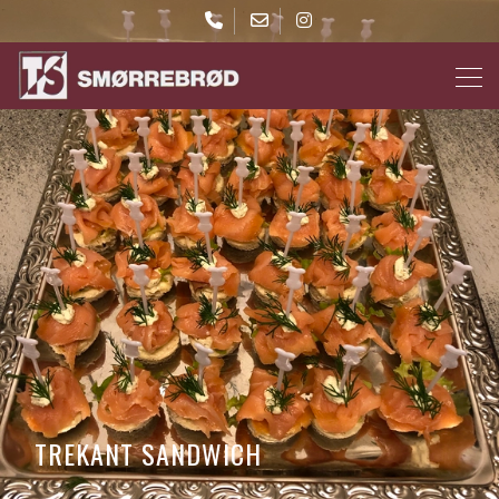
Gå
til
hovedindhold
TREKANT SANDWICH