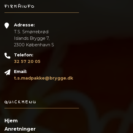
FIRMAINFO
Adresse:
T.S. Smørrebrød
Islands Brygge 7,
2300 København S
Telefon:
32 57 20 05
Email:
t.s.madpakke@brygge.dk
QUICKMENU
Hjem
Anretninger