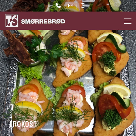
Gå
til
hovedindhold
FROKOST