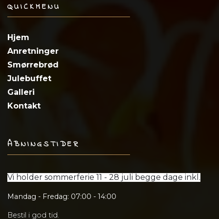
QUICKMENU
Hjem
Anretninger
Smørrebrød
​Julebuffet
Galleri
Kontakt
ÅBNINGSTIDER
Vi holder sommerferie 11 - 28 juli begge dage inkl.
Mandag - Fredag: 07:00 - 14:00
Bestil i god tid.