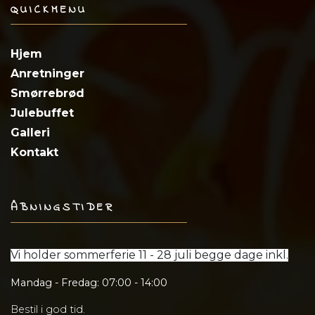
QUICKMENU
Hjem
Anretninger
Smørrebrød
​Julebuffet
Galleri
Kontakt
ÅBNINGSTIDER
Vi holder sommerferie 11 - 28 juli begge dage inkl.
Mandag - Fredag: 07:00 - 14:00
Bestil i god tid.