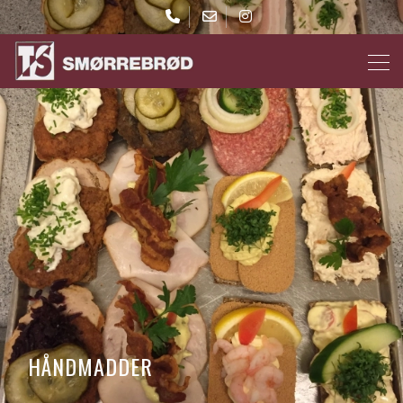
Gå
til
hovedindhold
HÅNDMADDER